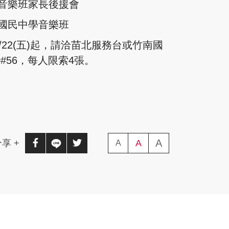
音樂班家長後援會
國民中學音樂班
/22(五)起，請洽苗北服務台或竹南國
100#56，每人限索4張。
A
(字級大)
享 +
分享至facebook(另開新視窗)
分享至line(另開新視窗)
分享至twitter(另開新視窗)
A
(字級中)
A
(字級小)