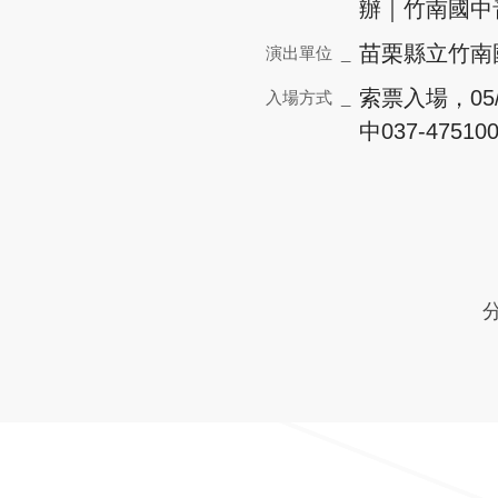
辦｜竹南國中
苗栗縣立竹南
演出單位 _
索票入場，05
入場方式 _
中037-475
分