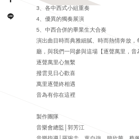
3、各中西式小組重奏
4、優異的獨奏展演
line連結(另開視窗)
5、中西合併的畢業生大合奏
演出曲目時而典雅細膩、時而熱情奔放，
廳，與我們一同參與這場【逐聲萬里，音
逐聲萬里心無繫
撥雲見日心歡喜
萬里逐聲終相遇
音為有你在這裡
製作團隊
音樂會總監│郭芳江
音樂指導│羅琬圭、葉自強、簡欣華、蔡