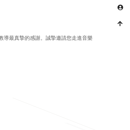
M
回
教導最真摯的感謝。誠摯邀請您走進音樂