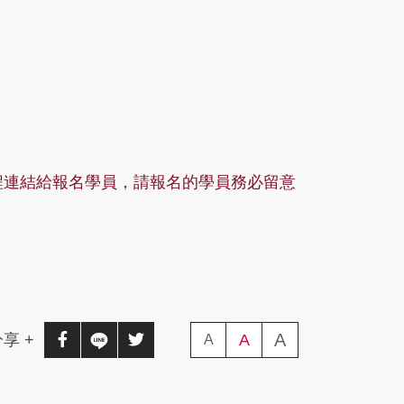
課程連結給報名學員，請報名的學員務必留意
A
(字級大)
享 +
分享至facebook(另開新視窗)
分享至line(另開新視窗)
分享至twitter(另開新視窗)
A
(字級中)
A
(字級小)