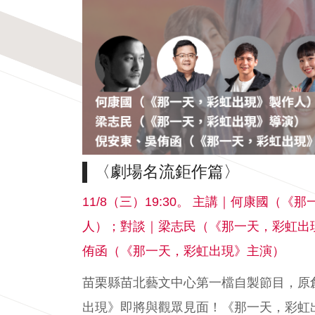
〈劇場名流鉅作篇〉
11/8（三）19:30。 主講｜何康國（
人）；對談｜梁志民（《那一天，彩虹出
侑函（《那一天，彩虹出現》主演）
苗栗縣苗北藝文中心第一檔自製節目，原
出現》即將與觀眾見面！《那一天，彩虹