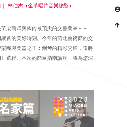
。主講｜ 林伯杰（金革唱片音樂總監）
M
回
是苗栗觀眾與國內最頂尖的交響樂團－－
O共同聚首的美好時刻。今年的苗北藝術節的交
響樂團與樂器之王：鋼琴的精彩交鋒，還將
門》選粹。本次的節目指南講座，將為您深