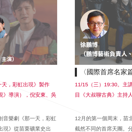
〈國際首席名家
《那一天，彩虹出現》製作
11/15（三）19:30
現》導演），倪安東、吳
目《大叔聊古典》主持
創音樂劇《那一天，彩虹
12月的第一個周末，苗
出現》從苗栗礦業史出
截然不同的首席天團。