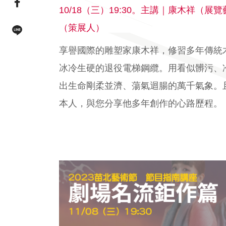
facebook連結(另開視窗)
10/18（三）19:30。主講｜康木祥（
（策展人）
line連結(另開視窗)
享譽國際的雕塑家康木祥，修習多年傳統
冰冷生硬的退役電梯鋼纜。用看似髒污、
出生命剛柔並濟、蕩氣迴腸的萬千氣象。
本人，與您分享他多年創作的心路歷程。