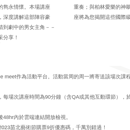
的雋永情懷。本場講座
重奏；與柏林愛樂的神
，深度講解這部陣容豪
座將為您揭開這些國際
請到劇中的男女主角－－
采分享！
le meet作為活動平台。活動當周的周一將寄送該場次
00，每場次講座時間為90分鐘（含QA或其他互動環節），
48hr內於雲端連結開放檢視。
2023苗北藝術節購票9折優惠碼，千萬別錯過！