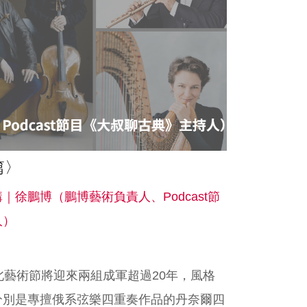
篇〉
。主講｜徐鵬博（鵬博藝術負責人、Podcast節
人）
北藝術節將迎來兩組成軍超過20年，風格
分別是專擅俄系弦樂四重奏作品的丹奈爾四