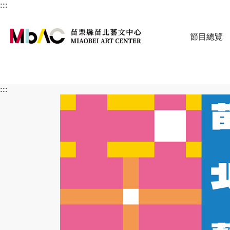
:::
節目總覽
苗栗縣苗北藝文
:::