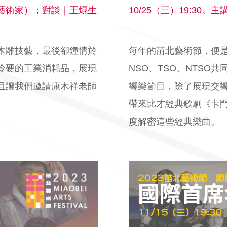
展覽藝術家）；對談｜王焜生
10/25（三）19:30
木雕技藝，最後卻鍾情於
每年的苗北藝術節，便
冷硬的工業消耗品，展現
NSO、TSO、NTS
且讓我們邀請康木祥老師
響樂節目，除了展現交
帶來比才經典歌劇《卡
度解密這些經典樂曲。