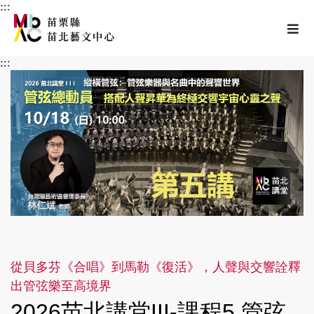
:::
跳至主要內容區塊
選
苗栗縣苗北藝文中
:::
從貝多芬《合唱》到馬勒《復活》，人聲與交響詮釋
出管弦樂至高境界
2026苗北講堂III-課程5 管弦