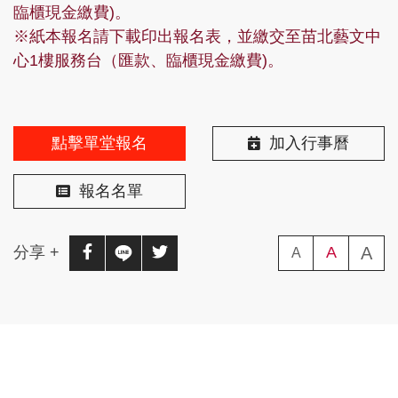
臨櫃現金繳費)。
※紙本報名請下載印出報名表，並繳交至苗北藝文中
心1樓服務台（匯款、臨櫃現金繳費)。
點擊單堂報名
加入行事曆
報名名單
A
(
分享 +
分享至facebook(另開新視窗)
分享至line(另開新視窗)
分享至twitter(另開新視窗)
A
(字級中)
A
(字級小)