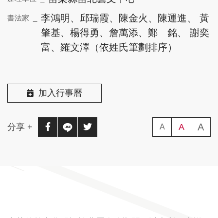
李鴻明、邱瑞霞、陳金火、陳運進、 黃
書法家 _
肇基、楊得勇、詹萬添、鄭 銘、 謝奕
富、羅文澤（依姓氏筆劃排序）
加入行事曆
A
(
分享 +
分享至facebook(另開新視窗)
分享至line(另開新視窗)
分享至twitter(另開新視窗)
A
(字級中)
A
(字級小)