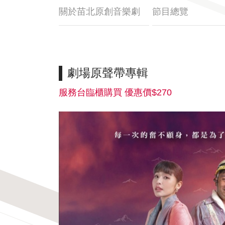
關於苗北原創音樂劇
節目總覽
劇場原聲帶專輯
服務台臨櫃購買 優惠價$270