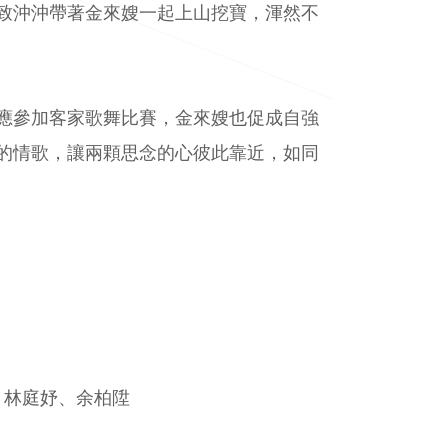
致沖沖帶著金來嫂一起上山挖寶，渾然不
應參加客家歌舞比賽，金來嫂也促成自強
的情歌，讓兩顆思念的心彼此靠近，如同
、林庭妤、余柏陞