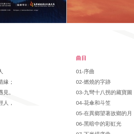
曲目
人
01-序曲
情緣；
02-燃燒的字跡
遇見。
03-九彎十八拐的藏寶圖
輕人，
04-花傘和斗笠
05-在異鄉望著故鄉的月
06-黑暗中的彩虹光