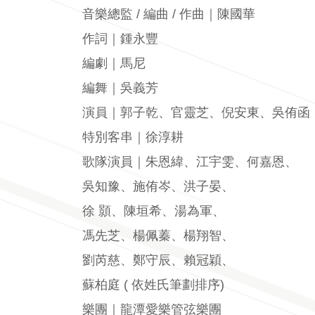
音樂總監 / 編曲 / 作曲｜陳國華
作詞｜鍾永豐
編劇｜馬尼
編舞｜吳義芳
演員｜郭子乾、官靈芝、倪安東、吳侑函
特別客串｜徐淳耕
歌隊演員｜朱恩緯、江宇雯、何嘉恩、
吳知豫、施侑岑、洪子晏、
徐 顥、陳垣希、湯為軍、
馮先芝、楊佩蓁、楊翔智、
劉芮慈、鄭守辰、賴冠穎、
蘇柏庭 ( 依姓氏筆劃排序)
樂團｜龍潭愛樂管弦樂團