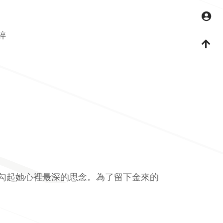
M
碎
回
勾起她心裡最深的思念。為了留下金來的