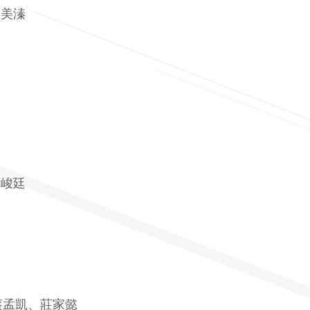
溫美溱
廖峻廷
蔡孟凱、莊家懿