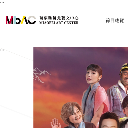
:::
節目總覽
苗栗縣苗北藝文
:::