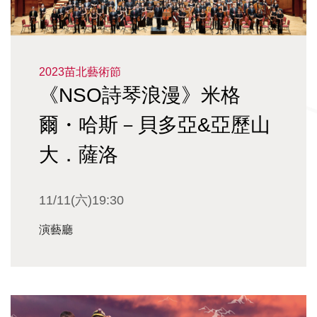
2023苗北藝術節
《NSO詩琴浪漫》米格
爾・哈斯－貝多亞&亞歷山
大．薩洛
11/11(六)19:30
演藝廳