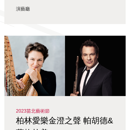
演藝廳
2023苗北藝術節
柏林愛樂金澄之聲 帕胡德&